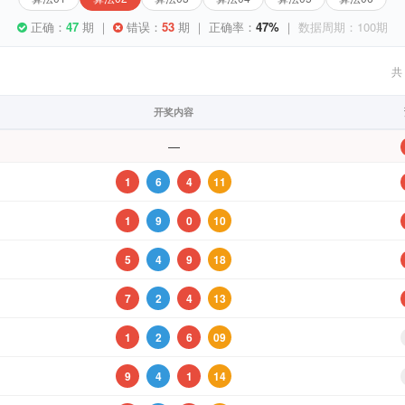
正确：
47
期 ｜
错误：
53
期 ｜ 正确率：
47%
｜
数据周期：100期
共
开奖内容
—
1
6
4
11
1
9
0
10
5
4
9
18
7
2
4
13
1
2
6
09
9
4
1
14