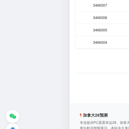
3466307
3466306
3466305
3466304
加拿大28预测
专业提供PC蛋蛋幸运28、加拿
据分析与智能算法，本站永久免