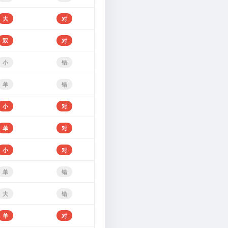
大
对
双
对
小
错
单
错
小
对
单
对
小
对
单
错
大
错
单
对