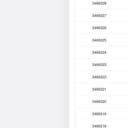
3466328
3466327
3466326
3466325
3466324
3466323
3466322
3466321
3466320
3466319
3466318