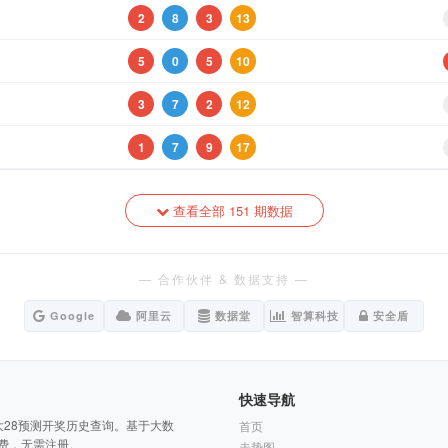
2
8
3
13
5
0
5
10
3
7
2
12
1
7
9
17
查看全部 151 期数据
— 合作伙伴 & 数据支持 —
Google
阿里云
数据堂
智算科技
安全盾
快速导航
大28预测开奖历史查询。基于大数
首页
费，无需注册。
走势图