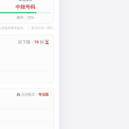
中段号码
概率：72%
据预测概率较高。 ｜ 置信区间：95%
距下期：
69
秒
当前模式：
专业版