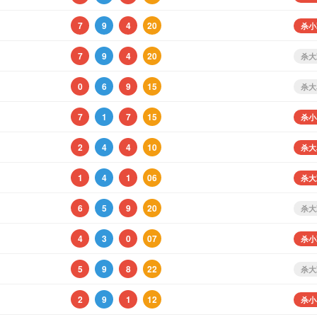
7
9
4
20
杀小
7
9
4
20
杀大
0
6
9
15
杀大
7
1
7
15
杀小
2
4
4
10
杀大
1
4
1
06
杀大
6
5
9
20
杀大
4
3
0
07
杀小
5
9
8
22
杀大
2
9
1
12
杀小