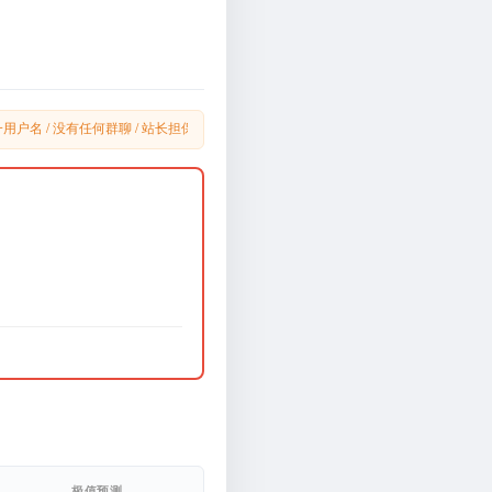
/ 没有任何群聊 / 站长担保 💛 ｜ 本站永久免费 · 无需注册 · 企业级数据安全保障
极值预测