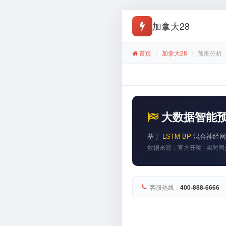
加拿大28
首页
/
加拿大28
/
预测分析
大数据智能
基于
LSTM-BP
混合神经网
数据来源：官方开奖 · 实时同
客服热线：
400-888-6666