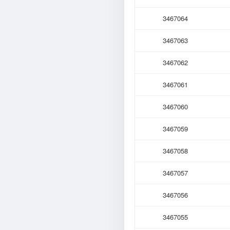
3467064
3467063
3467062
3467061
3467060
3467059
3467058
3467057
3467056
3467055