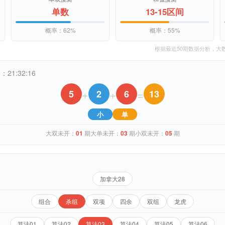
单数
13-15区间
概率：62%
概率：55%
根据最近50期数据分析，大数
21:32:16
+
+
=
5
2
6
13
小
单
大双未开：
01
期
大单未开：
03
期
小双未开：
05
期
加拿大28
组合
杀组
双项
四余
双组
龙虎
算法01
算法02
算法03
算法04
算法05
算法06