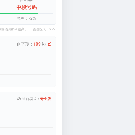
中段号码
概率：72%
据预测概率较高。 ｜ 置信区间：95%
距下期：
198
秒
当前模式：
专业版